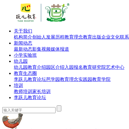
关于我们
机构简介
创始人
发展历程
教育理念
教育出版
企业文化
联系
新闻动态
最新动态
影集视频
媒体报道
小学实验班
幼儿园
幼儿园教育介绍
园区介绍
入园报名
教育研究院
艺术中心
教育生态圈
李跃儿教育论坛
芭学园教育理念实践园
教育学院
培训
教师培训
家长培训
李跃儿教育论坛