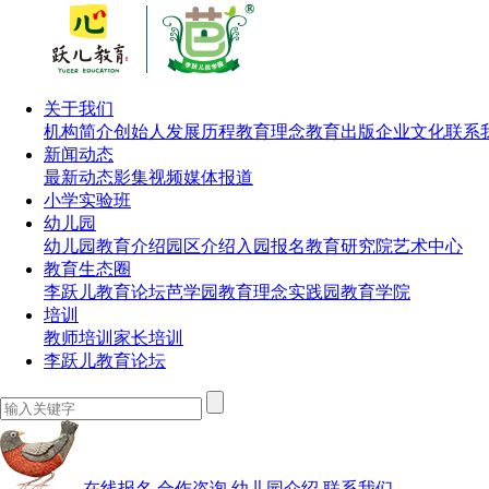
关于我们
机构简介
创始人
发展历程
教育理念
教育出版
企业文化
联系
新闻动态
最新动态
影集视频
媒体报道
小学实验班
幼儿园
幼儿园教育介绍
园区介绍
入园报名
教育研究院
艺术中心
教育生态圈
李跃儿教育论坛
芭学园教育理念实践园
教育学院
培训
教师培训
家长培训
李跃儿教育论坛
在线报名
合作咨询
幼儿园介绍
联系我们