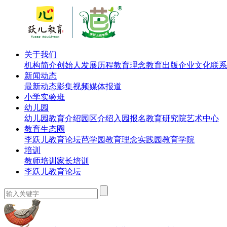
关于我们
机构简介
创始人
发展历程
教育理念
教育出版
企业文化
联系
新闻动态
最新动态
影集视频
媒体报道
小学实验班
幼儿园
幼儿园教育介绍
园区介绍
入园报名
教育研究院
艺术中心
教育生态圈
李跃儿教育论坛
芭学园教育理念实践园
教育学院
培训
教师培训
家长培训
李跃儿教育论坛