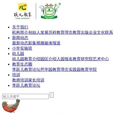
关于我们
机构简介
创始人
发展历程
教育理念
教育出版
企业文化
联系
新闻动态
最新动态
影集视频
媒体报道
小学实验班
幼儿园
幼儿园教育介绍
园区介绍
入园报名
教育研究院
艺术中心
教育生态圈
李跃儿教育论坛
芭学园教育理念实践园
教育学院
培训
教师培训
家长培训
李跃儿教育论坛