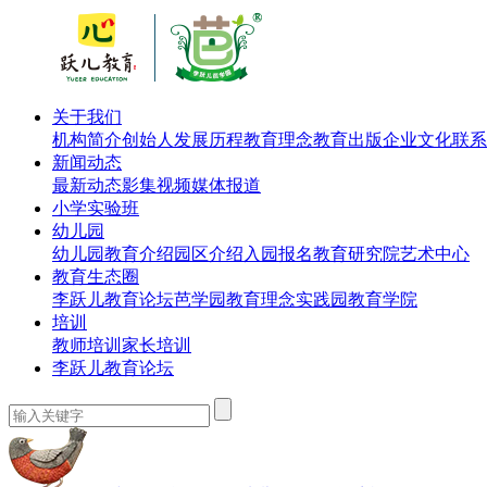
关于我们
机构简介
创始人
发展历程
教育理念
教育出版
企业文化
联系
新闻动态
最新动态
影集视频
媒体报道
小学实验班
幼儿园
幼儿园教育介绍
园区介绍
入园报名
教育研究院
艺术中心
教育生态圈
李跃儿教育论坛
芭学园教育理念实践园
教育学院
培训
教师培训
家长培训
李跃儿教育论坛